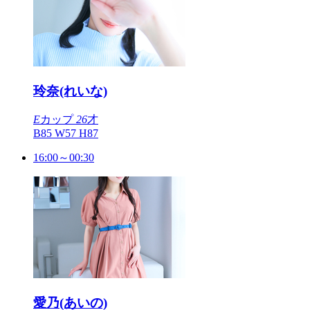
玲奈(れいな)
E
カップ
26
才
B85 W57 H87
16:00～00:30
愛乃(あいの)