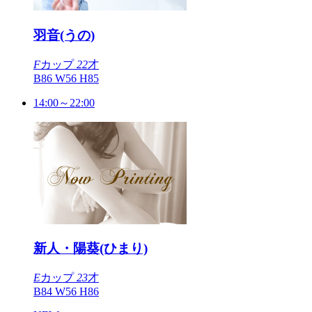
羽音(うの)
F
カップ
22
才
B86 W56 H85
14:00～22:00
新人・陽葵(ひまり)
E
カップ
23
才
B84 W56 H86