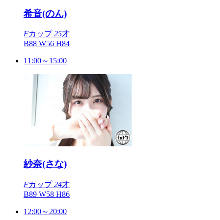
希音(のん)
F
カップ
25
才
B88 W56 H84
11:00～15:00
紗奈(さな)
F
カップ
24
才
B89 W58 H86
12:00～20:00