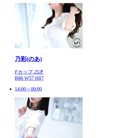
乃彩(のあ)
F
カップ
25
才
B86 W57 H87
14:00～00:00