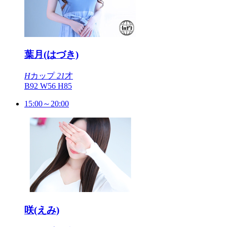
葉月(はづき)
H
カップ
21
才
B92 W56 H85
15:00～20:00
咲(えみ)