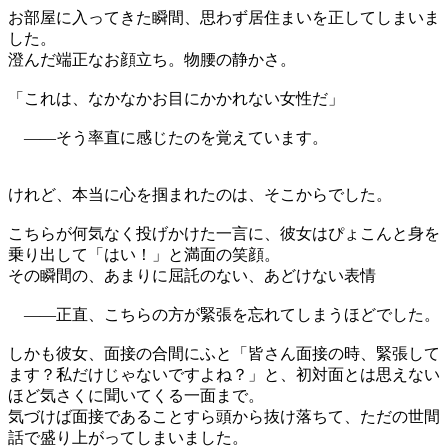
お部屋に入ってきた瞬間、思わず居住まいを正してしまいま
した。
澄んだ端正なお顔立ち。物腰の静かさ。
「これは、なかなかお目にかかれない女性だ」
――そう率直に感じたのを覚えています。
けれど、本当に心を掴まれたのは、そこからでした。
こちらが何気なく投げかけた一言に、彼女はぴょこんと身を
乗り出して「はい！」と満面の笑顔。
その瞬間の、あまりに屈託のない、あどけない表情
――正直、こちらの方が緊張を忘れてしまうほどでした。
しかも彼女、面接の合間にふと「皆さん面接の時、緊張して
ます？私だけじゃないですよね？」と、初対面とは思えない
ほど気さくに聞いてくる一面まで。
気づけば面接であることすら頭から抜け落ちて、ただの世間
話で盛り上がってしまいました。